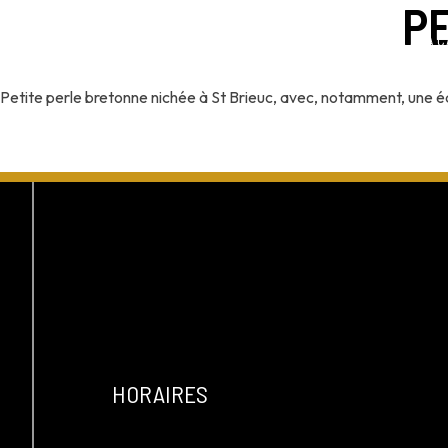
PE
HISTOIRE DE LA CRÊPERIE
LA C
Petite perle bretonne nichée à St Brieuc, avec, notamment, une éq
HORAIRES