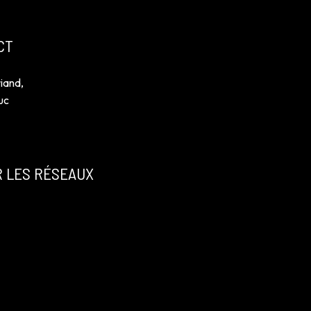
CT
iand,
uc
R LES RÉSEAUX