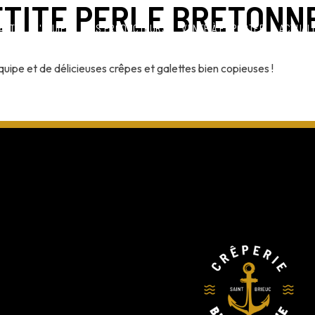
TITE PERLE BRETONNE
ARTE
L'ÉQUIPE
LES PRODUCTEURS
VENTE À EMPORTER
ACTUALI
uipe et de délicieuses crêpes et galettes bien copieuses !