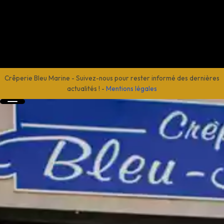
Crêperie Bleu Marine
-
Suivez-nous pour rester informé des dernières
actualités !
-
Mentions légales